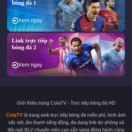
bóng đá 1
mọi thông tin về link xem bóng đá hôm nay, lịch thi đấu, kết
quả bóng đá, tin tức cầu thủ,… đều được thể rõ ràng tại cola tv.
Nếu mọi người đã quá chán với việc bị các banner quảng cáo
Xem ngay
che mất nội dung video trực tiếp, hay quá khó để sử dụng thì
hãy thử ghé qua trang web của colatv của chúng tôi để khắc
phục tình trạng đó nhé.
Link trực tiếp
Xem bóng đá trực tiếp tại cola tv với đường truyền
bóng đá 2
ổn định
Colatv đầu tư mạnh vào cơ sở hạ tầng mạng đồng thời sử dụng
công nghệ vô cùng hiện đại nên mọi video trực tiếp của mình
Xem ngay
đều đảm bảo đường truyền ổn định. Với điểm mạnh này, khi
xem bóng đá tại colatv mọi người sẽ không gặp phải các tình
trạng giật lag, mất tiếng hay hình ảnh mờ nhòe. Như vậy, Colatv
đảm bảo sẽ mang lại cho người hâm mộ những trải nghiệm tốt
nhất khi xem bóng đá.
Giới thiệu trang
ColaTV
- Trực tiếp bóng đá HD
Việc lựa chọn một trang web trực tuyến bóng đá có đường
truyền ổn định cũng góp phần quyết định xem trận đấu đó có
ColaTV
là trang web trực tiếp bóng đá miễn phí, hình ảnh
hay không. Vậy nên mọi người hãy thật xem xét yếu tố này thật
kỹ trước khi chọn cho mình một nơi để xem bóng đá trực tiếp.
sắc nét, âm thanh sống động, đa dạng link dự phòng và
đội ngũ BLV chuyên môn cao sẵn sàng đồng hành cùng