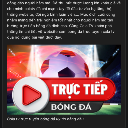
đông đảo người hâm mộ. Để thu hút được lượng lớn khán giả về
cho mình colatv đã chi mạnh tay để đầu tư vào hạ tầng, hệ
thống website, đội ngũ bình luận viên,… Mục đích cuối cùng
nhằm mang đến trải nghiệm tốt nhất cho người hâm mộ tận
hưởng
trực tiếp bóng đá
đỉnh cao. Cùng Cola TV khám phá
thông tin chi tiết về website xem bong da truc tuyen cola tv
qua nội dung bài viết dưới đây.
Cola tv trực tuyến bóng đá uy tín hàng dầu